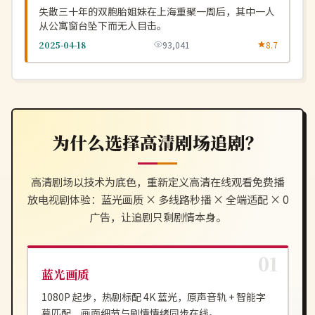
失散三十年的双胞胎姐妹在上海重聚一周后，其中一人
从公寓窗台坠下而无人目击。
2025-04-18
93,041
8.7
为什么选择
高清剧场
追剧？
高清剧场
以技术为底色，重新定义
高清在线观看免费播
放电视剧
体验：蓝光画质 × 多线路秒播 × 全端适配 × 0
广告，让追剧只剩剧情本身。
蓝光画质
1080P 起步，热剧标配 4K 蓝光，原声音轨 + 智能字
幕匹配，画面细节与剧情情绪同步在线。