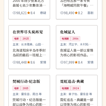
2000 年除夕夜某北方
古巴哈瓦那一家专卖
县城七名少年集体消
「海明威同款午餐」的
失，二十四年后他们以
破旧餐厅，每位客人都
98,621
8.4
悬疑
98,490
8.2
喜剧
同一张脸再次出现在派
自称是大文豪本人。
出所。
99:14
99:44
高分
杜比
日本
中国
在世界尽头说再见
危城证人
电影
2025
电视剧
2016
主演：
长泽雅美、山田裕
主演：
河正宇、木村拓哉
贵 等
等
北海道知床半岛冬季封
危城证人是一部以爱情
岛前的最后一班船上，
为核心的影视作品，围
一对恋人决定在世界尽
绕危机、反转与人物成
98,448
8.6
爱情
97,999
8.4
爱情
头补办没能说出口的告
长展开，整体节奏紧
别。
凑，值得推荐观看。
90:37
99:33
高分
院线
中国
美国
焚城行动·纪念版
霓虹追击·典藏
电影
2015
电视剧
2024
主演：
雷佳音、周迅 等
主演：
章子怡、雷佳音 等
焚城行动·纪念版是一
霓虹追击·典藏是一部
部以战争为核心的影视
以惊悚为核心的影视作