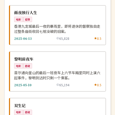
高分
NEW
中国
雨夜独行人生
电影
犯罪
香港九龙城最后一夜的暴雨里，即将退休的督察独自走
过整条庙街收回七桩没破的旧案。
2025-06-13
65,828
8.5
连载中
NEW
韩国
黎明前夜车
电影
悬疑
首尔通向釜山的最后一班夜车上六节车厢里同时上演六
起事件，黎明到达时只剩一个乘客。
2025-05-10
65,194
8.5
4K
NEW
中国
双生记
电影
悬疑