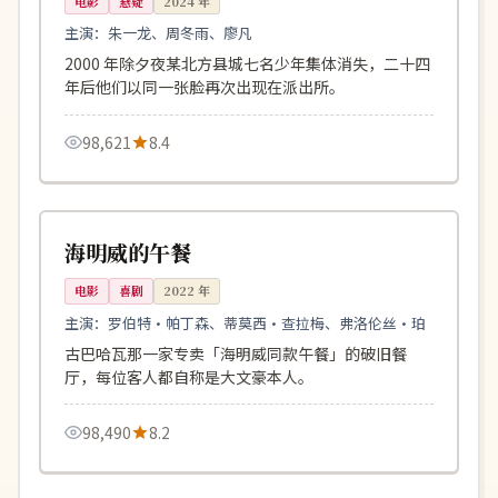
电影
悬疑
2024
年
主演：
朱一龙、周冬雨、廖凡
2000 年除夕夜某北方县城七名少年集体消失，二十四
年后他们以同一张脸再次出现在派出所。
98,621
8.4
108分钟
连载中
美国
海明威的午餐
电影
喜剧
2022
年
主演：
罗伯特·帕丁森、蒂莫西·查拉梅、弗洛伦丝·珀
古巴哈瓦那一家专卖「海明威同款午餐」的破旧餐
厅，每位客人都自称是大文豪本人。
98,490
8.2
119分钟
高分