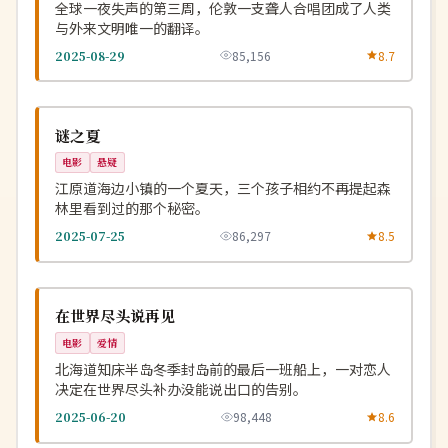
全球一夜失声的第三周，伦敦一支聋人合唱团成了人类
与外来文明唯一的翻译。
2025-08-29
85,156
8.7
独播
NEW
韩国
谜之夏
电影
悬疑
江原道海边小镇的一个夏天，三个孩子相约不再提起森
林里看到过的那个秘密。
2025-07-25
86,297
8.5
高分
NEW
日本
在世界尽头说再见
电影
爱情
北海道知床半岛冬季封岛前的最后一班船上，一对恋人
决定在世界尽头补办没能说出口的告别。
2025-06-20
98,448
8.6