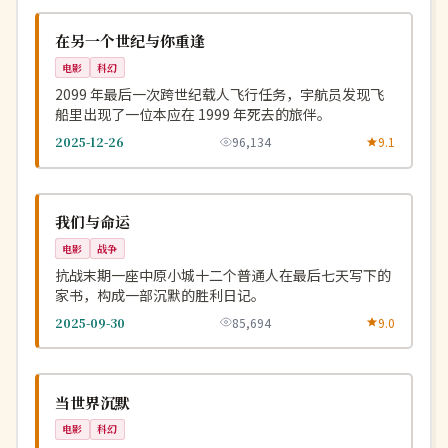
NEW
美国
在另一个世纪与你重逢
电影
科幻
2099 年最后一次跨世纪载人飞行任务，宇航员发现飞
船里出现了一位本应在 1999 年死去的旅伴。
2025-12-26
96,134
9.1
热播
NEW
中国
我们与命运
电影
战争
抗战末期一座中原小城十二个普通人在最后七天写下的
家书，构成一部沉默的胜利日记。
2025-09-30
85,694
9.0
杜比
NEW
英国
当世界沉默
电影
科幻