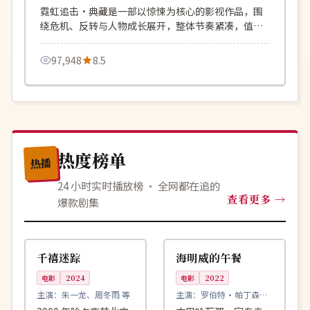
霓虹追击·典藏是一部以惊悚为核心的影视作品，围
绕危机、反转与人物成长展开，整体节奏紧凑，值得
推荐观看。
97,948
8.5
热度榜单
热播
24 小时实时播放榜 · 全网都在追的
查看更多
爆款剧集
99:46
99:23
热播
连载中
中国
美国
千禧迷踪
海明威的午餐
电影
2024
电影
2022
主演：
朱一龙、周冬雨 等
主演：
罗伯特·帕丁森、
蒂莫西·查拉梅 等