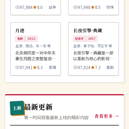
作品，围绕危机、反转
品，围绕危机、反转与
97,984
8.0
战争
97,948
8.5
惊悚
与人物成长展开，整体
人物成长展开，整体节
节奏紧凑，值得推荐观
奏紧凑，值得推荐观
99:50
99:30
院线
热播
看。
看。
中国
韩国
月迹
长夜引擎·典藏
电影
2022
纪录片
2017
主演：
周迅、朱一龙 等
主演：
章子怡、河正宇 等
北京胡同里一对中年夫
长夜引擎·典藏是一部
妻在月圆之夜整理旧
以喜剧为核心的影视作
物，重新发现彼此遗失
品，围绕危机、反转与
97,941
8.3
爱情
97,924
7.3
喜剧
的二十年。
人物成长展开，整体节
奏紧凑，值得推荐观
看。
最新更新
上新
查看更多
第一时间观看最新上线的精彩内容
高分