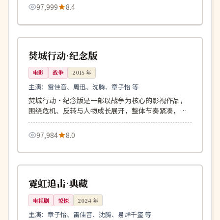
97,999
8.4
90分钟
高分
中国
焚城行动·纪念版
电影
战争
2015
年
主演：
雷佳音、周迅、沈腾、章子怡 等
焚城行动·纪念版是一部以战争为核心的影视作品，
围绕危机、反转与人物成长展开，整体节奏紧凑，值
得推荐观看。
97,984
8.0
125分钟
院线
美国
霓虹追击·典藏
电视剧
惊悚
2024
年
主演：
章子怡、雷佳音、沈腾、易烊千玺 等