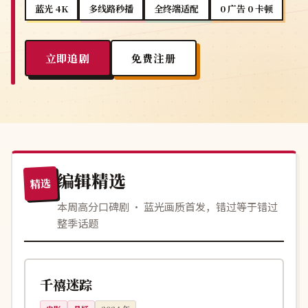
蓝光 4K
多线路秒播
全终端适配
0 广告 0 卡顿
立即追剧
免费注册
编辑精选
精选
本周高分口碑剧 · 蓝光画质首发，错过等于错过
整季话题
121分钟
热播
中国
千禧迷踪